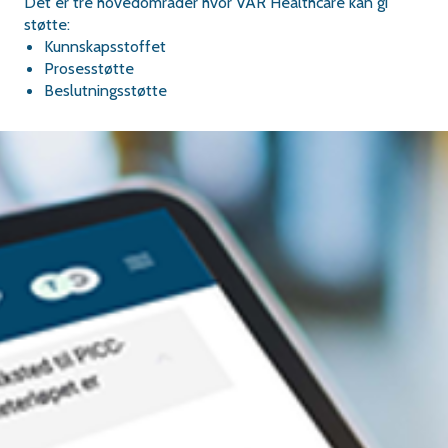
Det er tre hovedområder hvor VAR Healthcare kan gi
støtte:
Kunnskapsstoffet
Prosesstøtte
Beslutningsstøtte