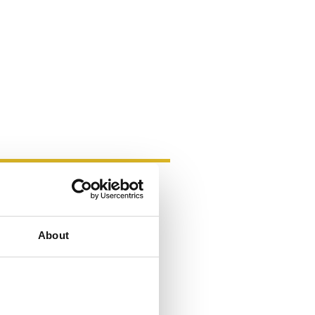
rmöglichen. Somit begleiten
About
rd die korrekte Anwendung der
rgestellt. Auf diese Weise