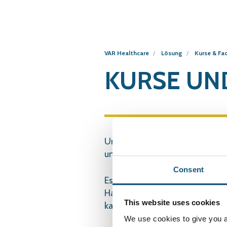
VAR Healthcare
Lösung
Kurse & Fa
KURSE UN
Uns ist es wichtig Ihnen eine 
und unterstützen wir Sie gerne 
Consent
Es ist von entscheidender Bede
Handlungsempfehlungen und des 
This website uses cookies
kann das volle Potenzial von
We use cookies to give you a 