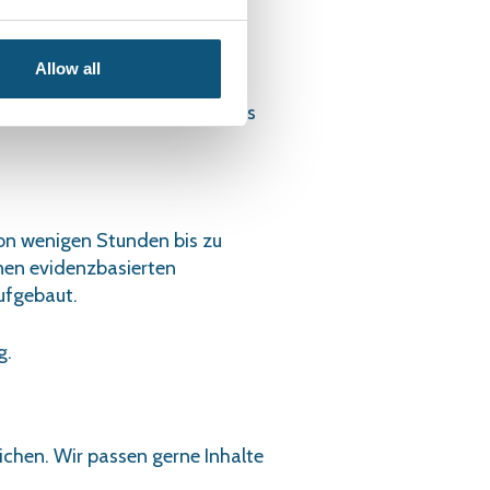
dient ein
Allow all
Wissen und Routinen
entwickelt, um Sie während des
von wenigen Stunden bis zu
nen evidenzbasierten
ufgebaut.
g.
ichen. Wir passen gerne Inhalte