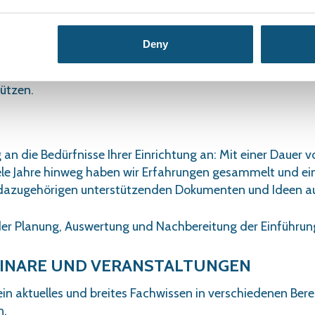
VON VAR UND CHANGE MANAGEMENT
teht aus mehreren Elementen. Bei der Einführung von VAR 
Deny
isung. Nach einiger Zeit kann ein Kurs nützlich sein, um 
ein Implementierungssystem (digital und in Papierform) 
ützen.
an die Bedürfnisse Ihrer Einrichtung an: Mit einer Dauer 
iele Jahre hinweg haben wir Erfahrungen gesammelt und ei
dazugehörigen unterstützenden Dokumenten und Ideen a
der Planung, Auswertung und Nachbereitung der Einführun
MINARE UND VERANSTALTUNGEN
n aktuelles und breites Fachwissen in verschiedenen Bere
n.