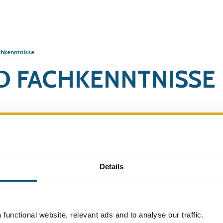
chkenntnisse
D FACHKENNTNISSE
optimale Nutzung von VAR für Sie und ihre Mitarbeiter zu e
bei einer Implementierung in ihrer Einrichtung.
Details
utung, dass VAR in der Praxis gut umgesetzt wird. So wi
Wissensstoffs als auch ein guter Informationsfluss siche
 VAR dem Patienten zugute kommen.
functional website, relevant ads and to analyse our traffic.