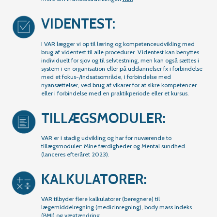
VIDENTEST:
I VAR lægger vi op til læring og kompetenceudvikling med
brug af videntest til alle procedurer. Videntest kan benyttes
individuelt for sjov og til selvtestning, men kan også sættes i
system i en organisation eller på uddannelser fx i forbindelse
med et fokus-/indsatsområde, i forbindelse med
nyansættelser, ved brug af vikarer for at sikre kompetencer
eller i forbindelse med en praktikperiode eller et kursus.
TILLÆGSMODULER:
VAR er i stadig udvikling og har for nuværende to
tillægsmoduler: Mine færdigheder og Mental sundhed
(lanceres efteråret 2023).
KALKULATORER:
VAR tilbyder flere kalkulatorer (beregnere) til
lægemiddelregning (medicinregning), body mass indeks
(BMI) og vægtændring.