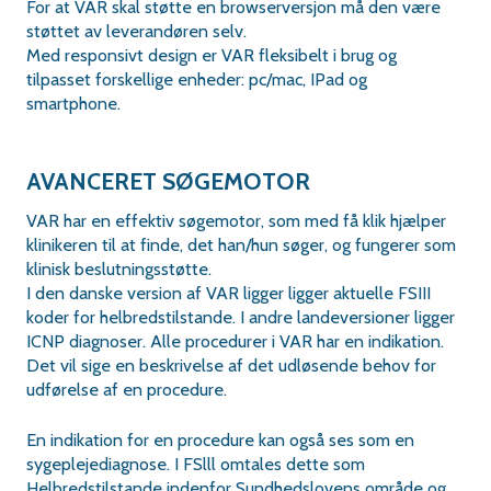
For at VAR skal støtte en browserversjon må den være
støttet av leverandøren selv.
Med responsivt design er VAR fleksibelt i brug og
tilpasset forskellige enheder: pc/mac, IPad og
smartphone.
AVANCERET SØGEMOTOR
VAR har en effektiv søgemotor, som med få klik hjælper
klinikeren til at finde, det han/hun søger, og fungerer som
klinisk beslutningsstøtte.
I den danske version af VAR ligger ligger aktuelle FSIII
koder for helbredstilstande. I andre landeversioner ligger
ICNP diagnoser. Alle procedurer i VAR har en indikation.
Det vil sige en beskrivelse af det udløsende behov for
udførelse af en procedure.
En indikation for en procedure kan også ses som en
sygeplejediagnose. I FSlll omtales dette som
Helbredstilstande indenfor Sundhedslovens område og