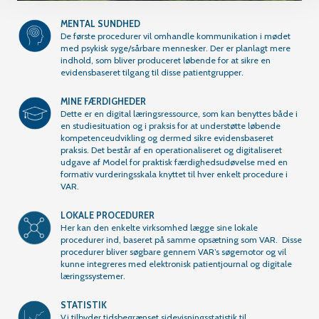
MENTAL SUNDHED
De første procedurer vil omhandle kommunikation i mødet
med psykisk syge/sårbare mennesker. Der er planlagt mere
indhold, som bliver produceret løbende for at sikre en
evidensbaseret tilgang til disse patientgrupper.
MINE FÆRDIGHEDER
Dette er en digital læringsressource, som kan benyttes både i
en studiesituation og i praksis for at understøtte løbende
kompetenceudvikling og dermed sikre evidensbaseret
praksis. Det består af en operationaliseret og digitaliseret
udgave af Model for praktisk færdighedsudøvelse med en
formativ vurderingsskala knyttet til hver enkelt procedure i
VAR.
LOKALE PROCEDURER
Her kan den enkelte virksomhed lægge sine lokale
procedurer ind, baseret på samme opsætning som VAR. Disse
procedurer bliver søgbare gennem VAR’s søgemotor og vil
kunne integreres med elektronisk patientjournal og digitale
læringssystemer.
STATISTIK
Vi tilbyder tidsbegrænset sidevisningsstatistik til