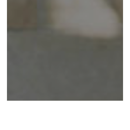
Rul
til
toppen