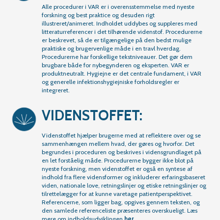
Alle procedurer i VAR er i overensstemmelse med nyeste
forskning og best praktice og desuden rigt
illustreret/animeret. Indholdet uddybes og suppleres med
litteraturreferencer i det tilhørende videnstof. Procedurerne
er beskrevet, så de er tilgængelige på den bedst mulige
praktiske og brugervenlige måde i en travl hverdag.
Procedurerne har forskellige tekstniveauer. Det gør dem
brugbare både for nybegynderen og eksperten. VAR er
produktneutralt. Hygiejne er det centrale fundament, i VAR
og generelle infektionshygiejniske forholdsregler er
integreret.
VIDENSTOFFET:
Videnstoffet hjælper brugerne med at reflektere over og se
sammenhængen mellem hvad, der gøres og hvorfor. Det
begrundes i proceduren og beskrives i vidensgrundlaget på
en let forståelig måde. Procedurerne bygger ikke blot på
nyeste forskning, men videnstoffet er også en syntese af
indhold fra flere vidensformer og inkluderer erfaringsbaseret
viden, nationale love, retningslinjer og etiske retningslinjer og
tilrettelægger for at kunne varetage patientperspektivet.
Referencerne, som ligger bag, opgives gennem teksten, og
den samlede referenceliste præsenteres overskueligt. Læs
mere om indholdsudviklingen
her.