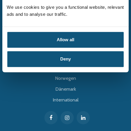
We use cookies to give you a functional website, relevant
KONTAKT
ads and to analyse our traffic.
Poststraβe 33
20354 Hamburg
Allow all
+49 (0)40-22857936
kontakt@varhealthcare.ch
Deny
VAR INTERNATIONAL
Norwegen
Dänemark
International