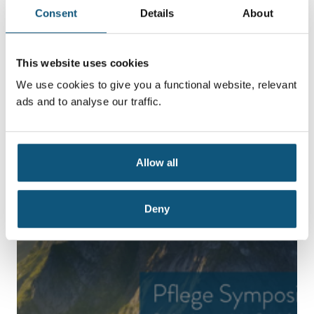
Consent
Details
About
This website uses cookies
We use cookies to give you a functional website, relevant
ads and to analyse our traffic.
Präsentation VAR Healthcare Pflege
Allow all
Symposium in Bern_Mai 2025
Deny
DOWNLOAD