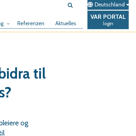
Deutschland
VAR
PORTAL
ng
Referenzen
Aktuelles
login
idra til
s?
leiere og
il