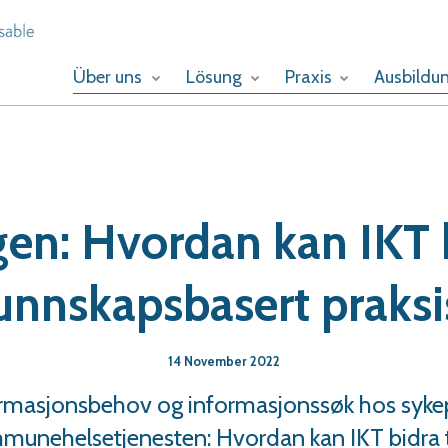
Über uns
Lösung
Praxis
Ausbildu
n: Hvordan kan IKT b
unnskapsbasert praksi
14 November 2022
rmasjonsbehov og informasjonssøk hos sykep
mmunehelsetjenesten: Hvordan kan IKT bidra t