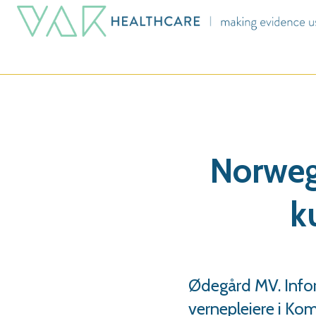
Norwege
k
Ødegård MV. Info
vernepleiere i Ko