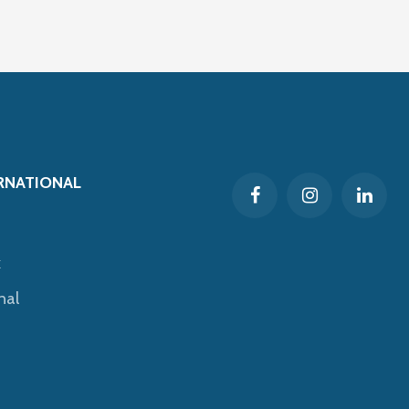
RNATIONAL
k
nal