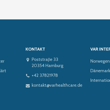
KONTAKT
VAR INTE
Poststraβe 33
ter
Norwegen
20354 Hamburg
lärt
Dänemar
+42 37821978
Internatio
kontakt@varhealthcare.de