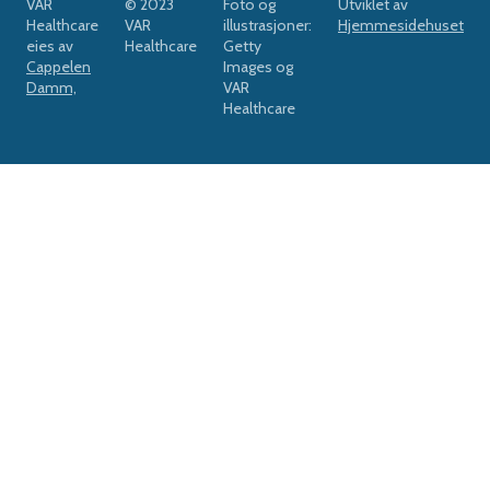
VAR
© 2023
Foto og
Utviklet av
Healthcare
VAR
illustrasjoner:
Hjemmesidehuset
eies av
Healthcare
Getty
Cappelen
Images og
Damm,
VAR
Healthcare