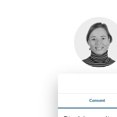
Regionales Berufsschu
Dr. Katja Hornung, Re
"VAR Healthcare löst u
Consent
in das Praxisfeld Pfle
sind entlang des Patien