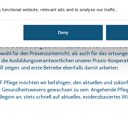
dungsbedingungen sind verschieden, beispielsweise unter
von der mobilen Spitexpflege. Mit der digitalen Plattform
functional website, relevant ads and to analyse our traffic.
en Bildungszentrum und Berufsbildnern/Ausbildungsveran
rken, es hilft uns, vom „Gleichen“ zu sprechen.
Deny
 Interesse im Lehrerteam, auf Basis der evidenzbasierten
n und des umfangreichen Wissensstoffs von VAR innova
wohl für den Präsenzunterricht, als auch für das ortsun
ss die Ausbildungsverantwortlichen unserer Praxis-Koopera
R zeigen, und erste Betriebe ebenfalls damit arbeiten.
 Pflege möchten wir befähigen, den aktuellen und zukün
 Gesundheitswesens gewachsen zu sein. Angehende Pfle
Beginn an, stets schnell auf aktuelles, evidenzbasiertes W