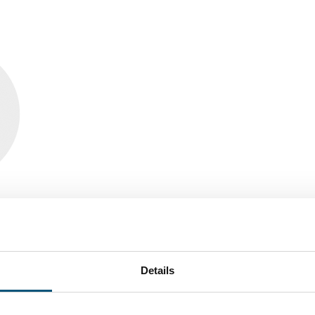
lzentrum und Leitbetriebsverbund für Gesundheits- un
ktorin Bildungszentrum Gesundheit und Soziales, Kanto
nsere Herausforderung, aktuelles, evidenzbasiertes Wisse
Details
ge transferieren zu können. Unsere Studierenden an der Hö
tenpfades in sehr unterschiedlichen Praxissituationen täti