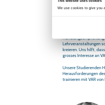
This website uses cookies
vorherrschenden Ausbil
Abläufe im Akutspital 
We use cookies to give you a 
Zusammenarbeit zwisch
Versorgungsbereiche stä
Wir erleben ein grosses
Handlungsempfehlunge
Lehrveranstaltungen so
kreieren. Uns hilft, da
grosses Interesse an VA
Unsere Studierenden HF
Herausforderungen des
trainieren mit VAR von 