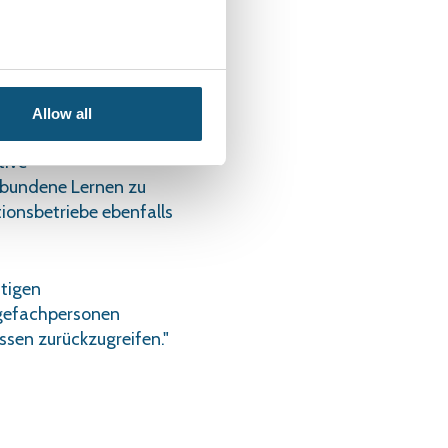
scheiden sich die
 VAR möchten wir die
twortlichen über alle
Allow all
tive
gebundene Lernen zu
tionsbetriebe ebenfalls
ftigen
gefachpersonen
issen zurückzugreifen."