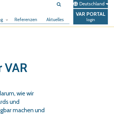
Deutschland
VAR
PORTAL
ng
Referenzen
Aktuelles
login
r VAR
arum, wie wir
ards und
fügbar machen und