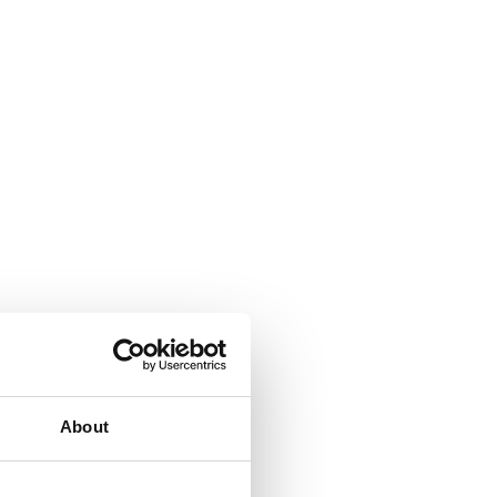
d Sozialberufe
n Glarus/Schweiz
n aus dem Schulsetting
About
heren Fachschule Pflege
g. Die dort