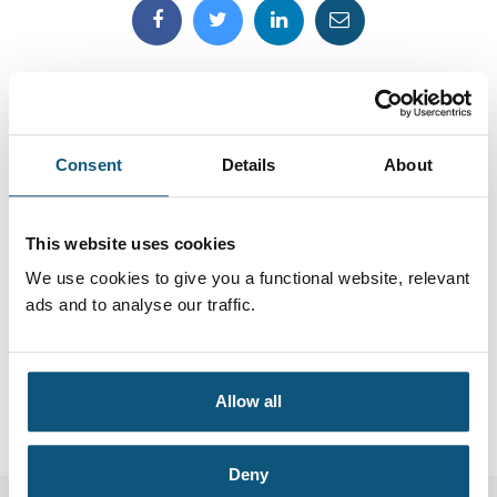
Consent
Details
About
Sind Sie neugierig geworden?
This website uses cookies
We use cookies to give you a functional website, relevant
Registrieren Sie sich hier und wir melden uns
ads and to analyse our traffic.
in Kürze bei Ihnen.
Allow all
KONTAKT
Deny