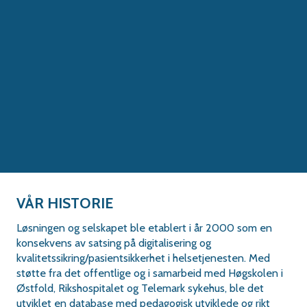
VÅR HISTORIE
Løsningen og selskapet ble etablert i år 2000 som en
konsekvens av satsing på digitalisering og
kvalitetssikring/pasientsikkerhet i helsetjenesten. Med
støtte fra det offentlige og i samarbeid med Høgskolen i
Østfold, Rikshospitalet og Telemark sykehus, ble det
utviklet en database med pedagogisk utviklede og rikt