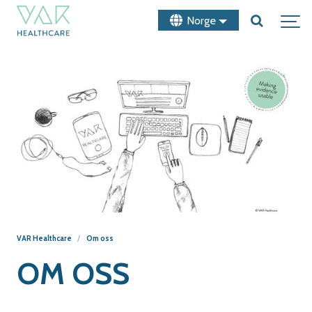
Norge
VAR Healthcare
Om oss
OM OSS