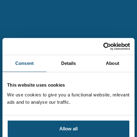
Consent
Details
About
This website uses cookies
We use cookies to give you a functional website, relevant
VÅRE VERDIER
ads and to analyse our traffic.
Vi tenker helhetlig
Vi er innovative
Vi er troverdig
Allow all
Vi tenker langsiktig og velger bærekraftige løsninger