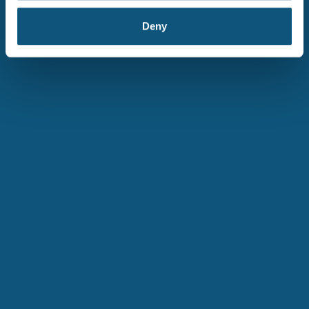
Vi bidrar til kvalitet og kompetanse i sykepleiefaget
Vi er samfunnsorienterte
Deny
Vi har fokus på pasientens behandlingskvalitet