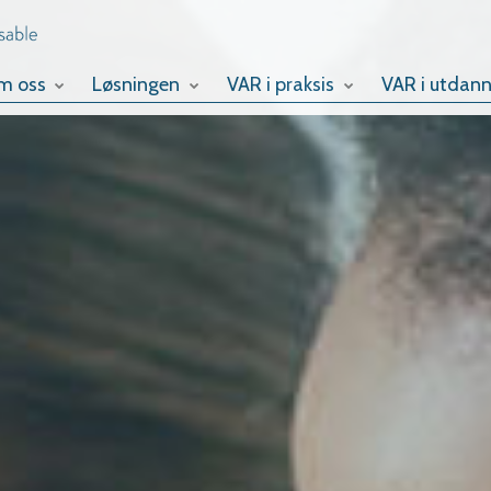
m oss
Løsningen
VAR i praksis
VAR i utdann