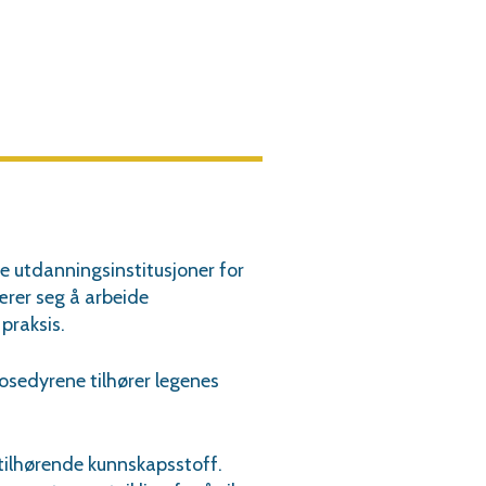
ere utdanningsinstitusjoner for
lærer seg å arbeide
praksis.
osedyrene tilh
ø
rer legenes
 tilhørende kunnskapsstoff.