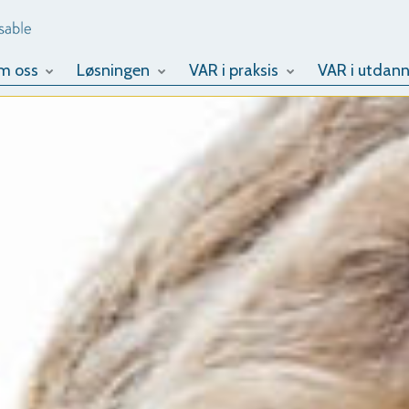
m oss
Løsningen
VAR i praksis
VAR i utdann