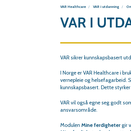
VAR Healthcare
VAR i utdanning
Om
VAR I UTD
VAR sikrer kunnskapsbasert utd
I Norge er VAR Healthcare i bruk
vernepleie og helsefagarbeid. Sl
kunnskapsbasert. Dette styrker 
VAR vil ogs
å
egne seg godt som
ansvarsomr
å
de.
Modulen
Mine ferdigheter
gir 