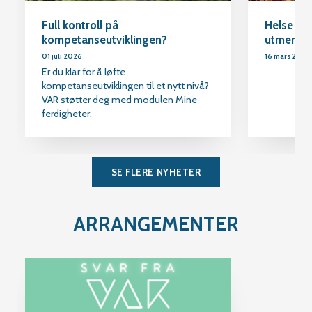
Full kontroll på
Helse Mø
kompetanseutviklingen?
utmerkel
01 juli 2026
16 mars 2026
Er du klar for å løfte
kompetanseutviklingen til et nytt nivå?
VAR støtter deg med modulen Mine
ferdigheter.
SE FLERE NYHETER
ARRANGEMENTER