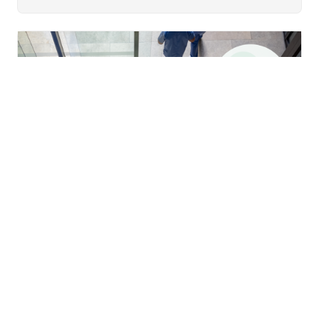
Til
toppe
DEN KLINISKE KONTEKSTEN
Der det er relevant tilpasser vi den enkelte landversjon
av VAR til nasjonale lover, retningslinjer og praksis.
I VAR finnes det prosedyrer for spesifikke kliniske