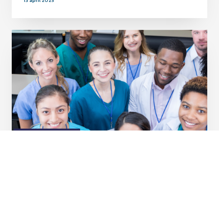
13 april 2025
Til
toppen
KAD-skolen i Oslo kommune Helseetaten hever
kompetanse med VAR
15 oktober 2024