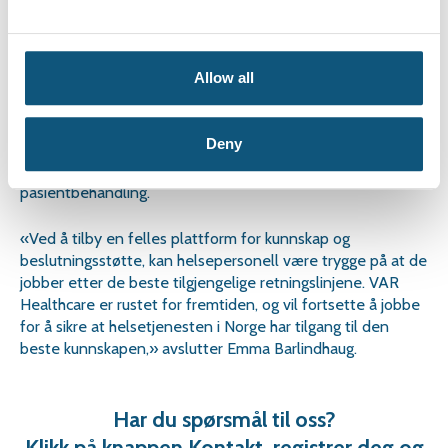
Allow all
I en tid hvor informasjon er lett tilgjengelig, men kvaliteten
varierer, ser vi et økende behov for rask og pålitelig
fagkunnskap. VAR Healthcare gir ikke bare rask tilgang til
Deny
svar, men sikrer også at denne kunnskapen er oppdatert og
den beste tilgjengelige for å yte optimal
pasientbehandling.
«Ved å tilby en felles plattform for kunnskap og
beslutningsstøtte, kan helsepersonell være trygge på at de
jobber etter de beste tilgjengelige retningslinjene. VAR
Healthcare er rustet for fremtiden, og vil fortsette å jobbe
for å sikre at helsetjenesten i Norge har tilgang til den
beste kunnskapen,» avslutter Emma Barlindhaug.
Har du spørsmål til oss?
Klikk på knappen Kontakt, registrer deg og