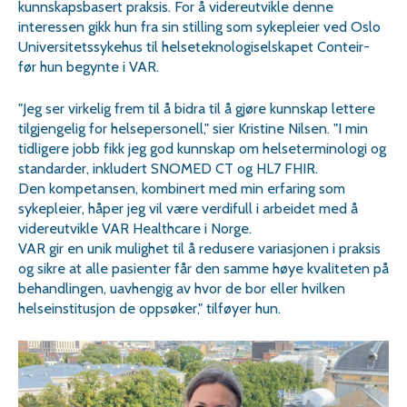
kunnskapsbasert praksis. For å videreutvikle denne
interessen gikk hun fra sin stilling som sykepleier ved Oslo
Universitetssykehus til helseteknologiselskapet Conteir-
før hun begynte i VAR.
"Jeg ser virkelig frem til å bidra til å gjøre kunnskap lettere
tilgjengelig for helsepersonell," sier Kristine Nilsen. "I min
tidligere jobb fikk jeg god kunnskap om helseterminologi og
standarder, inkludert SNOMED CT og HL7 FHIR.
Den kompetansen, kombinert med min erfaring som
sykepleier, håper jeg vil være verdifull i arbeidet med å
videreutvikle VAR Healthcare i Norge.
VAR gir en unik mulighet til å redusere variasjonen i praksis
og sikre at alle pasienter får den samme høye kvaliteten på
behandlingen, uavhengig av hvor de bor eller hvilken
helseinstitusjon de oppsøker," tilføyer hun.