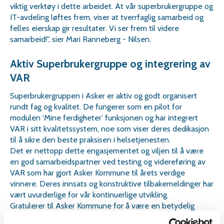
viktig verktøy i dette arbeidet. At vår superbrukergruppe og
IT-avdeling løftes frem, viser at tverrfaglig samarbeid og
felles eierskap gir resultater. Vi ser frem til videre
samarbeid!", sier Mari Ranneberg - Nilsen.
Aktiv Superbrukergruppe og integrering av
VAR
Superbrukergruppen i Asker er aktiv og godt organisert
rundt fag og kvalitet. De fungerer som en pilot for
modulen ‘Mine ferdigheter’ funksjonen og har integrert
VAR i sitt kvalitetssystem, noe som viser deres dedikasjon
til å sikre den beste praksisen i helsetjenesten.
Det er nettopp dette engasjementet og viljen til å være
en god samarbeidspartner ved testing og videreføring av
VAR som har gjort Asker Kommune til årets verdige
vinnere. Deres innsats og konstruktive tilbakemeldinger har
vært uvurderlige for vår kontinuerlige utvikling.
Gratulerer til Asker Kommune for å være en betydelig
bidragsyter til å sikre beste praksis og pasientsikkerhet