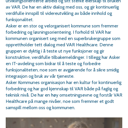
utviklingsorienterte arbeid og sitt sterke eierskap til bruken
av VAR. De har en aktiv dialog med oss, og gir kontinuerlig
verdifulle innspill til videreutvikling av både innhold og
funksjonalitet.
Asker er en stor og velorganisert kommune som fremmer
forbedring og løsningsorientering. I forhold til VAR har
kommunen organisert seg med en superbrukergruppe som
opprettholder tett dialog med VAR Healthcare. Denne
gruppen er dyktig i å teste ut nye funksjoner og gir
konstruktive, verdifulle tilbakemeldinger. I tillegg har Asker
en IT-avdeling som bidrar til å teste og forbedre
funksjonaliteten, noe som er avgjørende for å sikre smidig
integrasjon og bruk av vår tjeneste.
Asker Kommunes organisasjon har en kultur for kontinuerlig
forbedring og har god kjennskap til VAR både på faglig og
teknisk nivå. De har en høy omsetningsevne og forstår VAR
Healthcare på mange nivåer, noe som fremmer et godt
samspill mellom oss og kommunen.