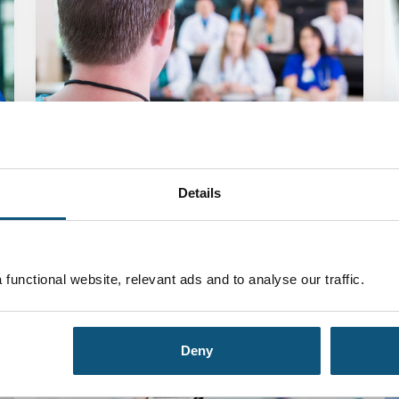
Details
Norway: Key issues and challenges in
developing a pedagogical intervention
in the simulation skills center
01 januar 2024
functional website, relevant ads and to analyse our traffic.
Deny