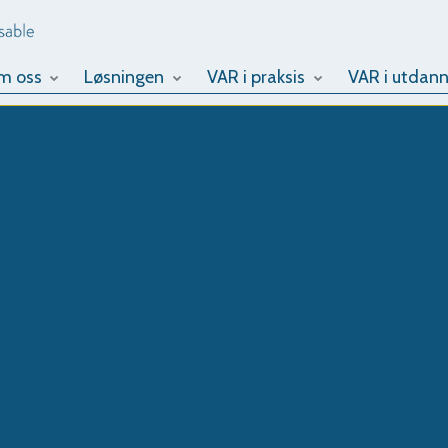
m oss
Løsningen
VAR i praksis
VAR i utdann