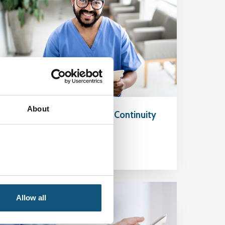
About
EU/US: Patient Safety and Continuity
26 desember 2023
Allow all